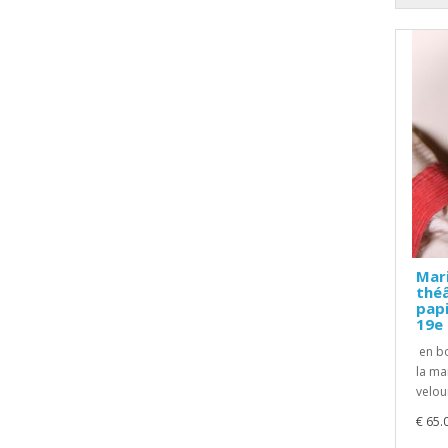
Mar
théâ
papi
19e 
en bo
la ma
velour
€ 65.