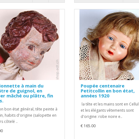
ionnette à main du
Poupée centenaire
tre de guignol, en
Petitcollin en bon état,
er mâché ou plâtre, fin
années 1920
s.
la tête et les mains sont en Cellu
n bon état général, tête peinte à
et les élégants vêtements sont
in, habits d'origine (salopette en
d'origine: robe noire e..
s côtelé ..
€ 165.00
00