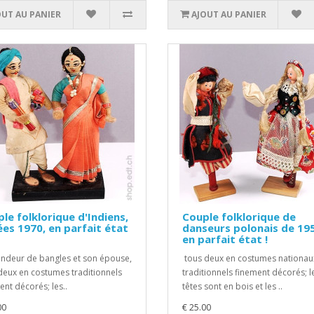
OUT AU PANIER
AJOUT AU PANIER
le folklorique d'Indiens,
Couple folklorique de
es 1970, en parfait état
danseurs polonais de 19
en parfait état !
ndeur de bangles et son épouse,
tous deux en costumes nationau
deux en costumes traditionnels
traditionnels finement décorés; l
ent décorés; les..
têtes sont en bois et les ..
00
€ 25.00