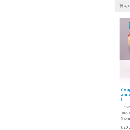
AJ
Coup
anné
!
un ve
tous 
finem
€ 20.