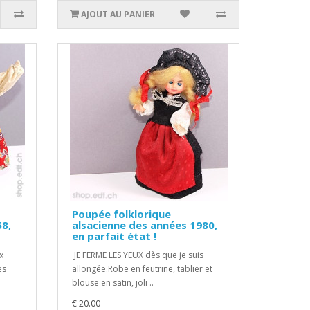
AJOUT AU PANIER
Poupée folklorique
58,
alsacienne des années 1980,
en parfait état !
x
JE FERME LES YEUX dès que je suis
es
allongée.Robe en feutrine, tablier et
blouse en satin, joli ..
€ 20.00