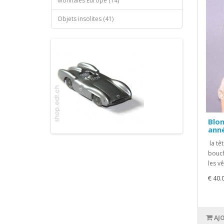
Monnaies Europe (14)
Objets insolites (41)
Blon
ann
la tê
bouch
les v
€ 40.
AJ