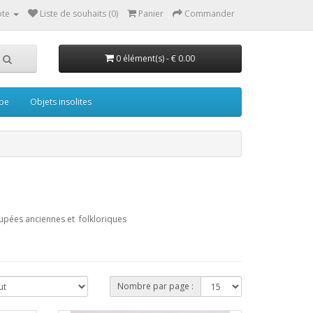
te
Liste de souhaits (0)
Panier
Commander
0 élément(s) - € 0.00
pe
Objets insolites
oupées anciennes et folkloriques
Nombre par page :