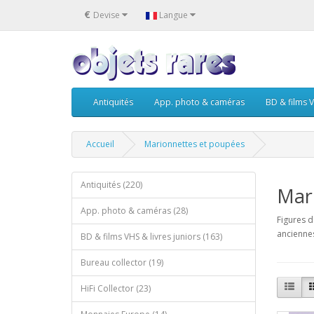
€
Devise
Langue
Antiquités
App. photo & caméras
BD & films V
Accueil
Marionnettes et poupées
Antiquités (220)
Mar
App. photo & caméras (28)
Figures d
ancienne
BD & films VHS & livres juniors (163)
Bureau collector (19)
HiFi Collector (23)