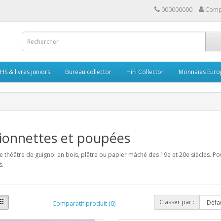
000000000
Comp
HS & livres juniors
Bureau collector
HiFi Collector
Monnaies Euro
ionnettes et poupées
e théâtre de guignol en bois, plâtre ou papier mâché des 19e et 20e siècles. P
s.
Classer par :
Comparatif produit (0)