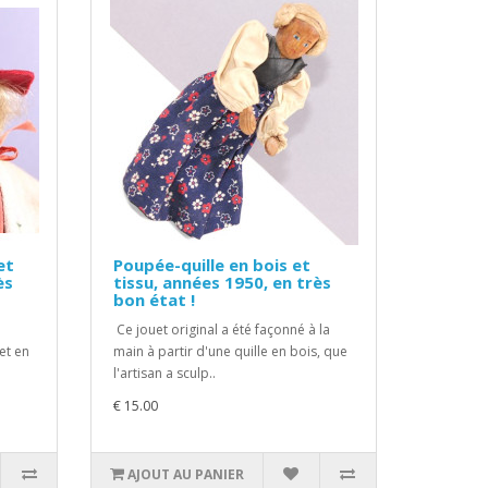
et
Poupée-quille en bois et
ès
tissu, années 1950, en très
bon état !
Ce jouet original a été façonné à la
 et en
main à partir d'une quille en bois, que
l'artisan a sculp..
€ 15.00
AJOUT AU PANIER