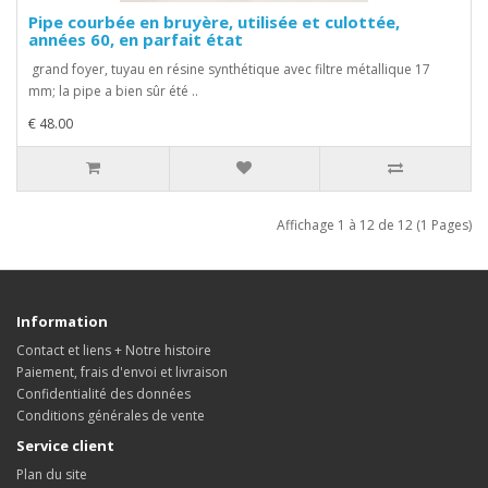
Pipe courbée en bruyère, utilisée et culottée,
années 60, en parfait état
grand foyer, tuyau en résine synthétique avec filtre métallique 17
mm; la pipe a bien sûr été ..
€ 48.00
Affichage 1 à 12 de 12 (1 Pages)
Information
Contact et liens + Notre histoire
Paiement, frais d'envoi et livraison
Confidentialité des données
Conditions générales de vente
Service client
Plan du site