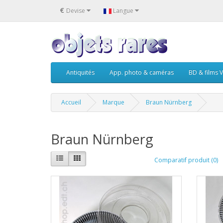
€
Devise
Langue
Antiquités
App. photo & caméras
BD & films V
Accueil
Marque
Braun Nürnberg
Braun Nürnberg
Comparatif produit (0)