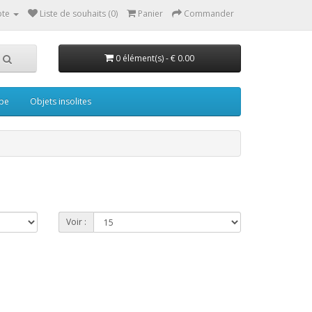
te
Liste de souhaits (0)
Panier
Commander
0 élément(s) - € 0.00
pe
Objets insolites
Voir :