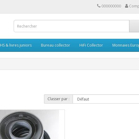
000000000
Comp
HS & livres juniors
Bureau collector
HiFi Collector
Monnaies Euro
Classer par :