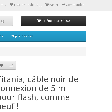
te
Liste de souhaits (0)
Panier
Commander
0 élément(s) - € 0.00
pe
Objets insolites
Titania, câble noir de
connexion de 5 m
pour flash, comme
neuf !