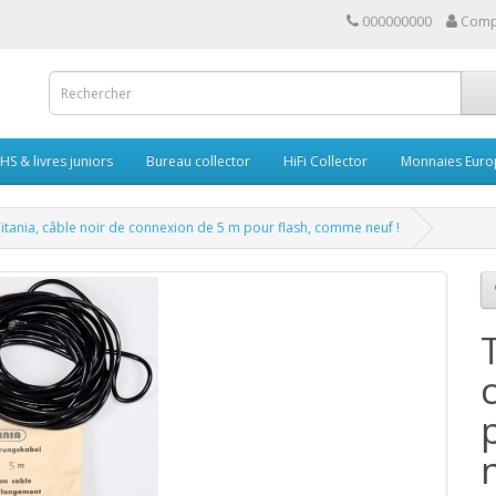
000000000
Comp
HS & livres juniors
Bureau collector
HiFi Collector
Monnaies Euro
itania, câble noir de connexion de 5 m pour flash, comme neuf !