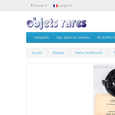
€
Devise
Langue
Antiquités
App. photo & caméras
BD & films V
Accueil
Marque
Hama Technics AG
T