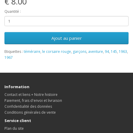
€ 8.00
Quantité :
Ajout au panier
Etiquettes :
téméraire
,
le corsaire rouge
,
garçons
,
aventure
,
94
,
145
,
1963
,
1967
Information
Contact et liens + Notre histoire
Paiement, frais d'envoi et livraison
Confidentialité des données
Conditions générales de vente
Service client
Plan du site