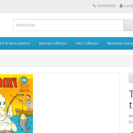
000000000
Comp
HS & livres juniors
Bureau collector
HiFi Collector
Monnaies Euro
Mo
Di