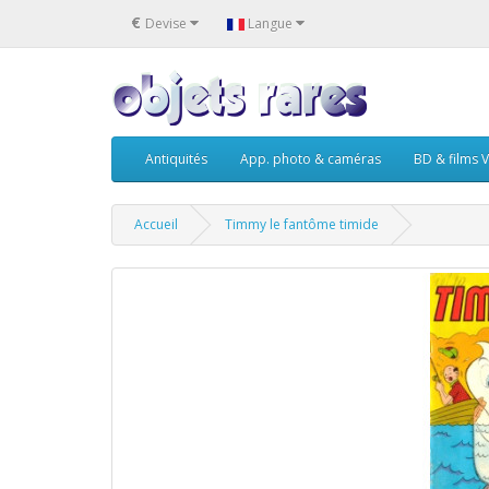
€
Devise
Langue
Antiquités
App. photo & caméras
BD & films V
Accueil
Timmy le fantôme timide