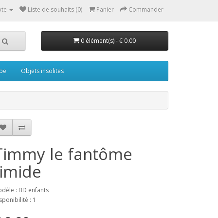
te
Liste de souhaits (0)
Panier
Commander
0 élément(s) - € 0.00
pe
Objets insolites
Timmy le fantôme
timide
dèle : BD enfants
sponibilité : 1