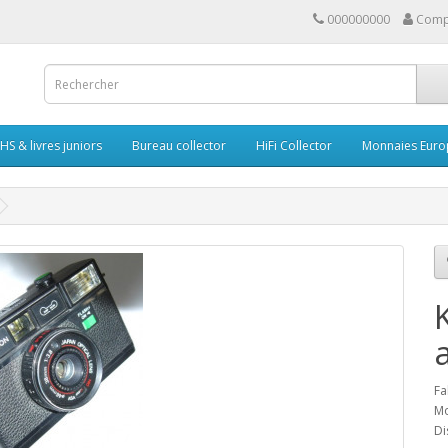
000000000
Comp
HS & livres juniors
Bureau collector
HiFi Collector
Monnaies Euro
Fa
Mo
Di