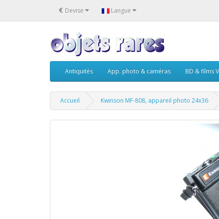
€
Devise
Langue
Antiquités
App. photo & caméras
BD & films V
Accueil
Kwinson MF-808, appareil photo 24x36