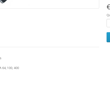
€
Qu
s
A 64, 100, 400