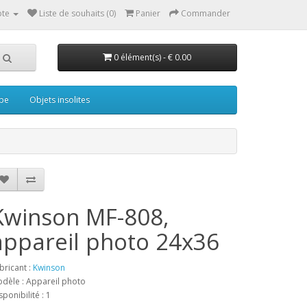
te
Liste de souhaits (0)
Panier
Commander
0 élément(s) - € 0.00
pe
Objets insolites
Kwinson MF-808,
appareil photo 24x36
bricant :
Kwinson
dèle : Appareil photo
sponibilité : 1