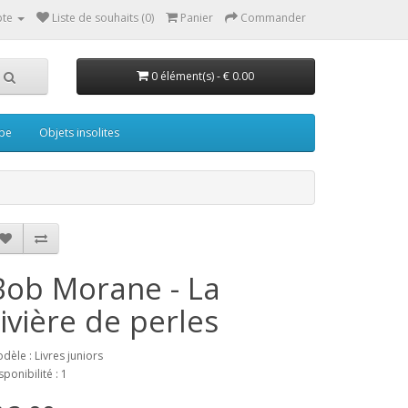
te
Liste de souhaits (0)
Panier
Commander
0 élément(s) - € 0.00
pe
Objets insolites
Bob Morane - La
rivière de perles
dèle : Livres juniors
sponibilité : 1