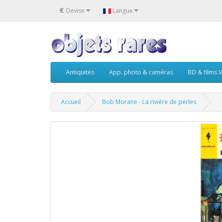
€
Devise
Langue
Antiquités
App. photo & caméras
BD & films V
Accueil
Bob Morane - La rivière de perles