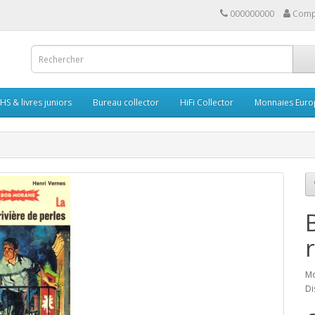
000000000
Comp
HS & livres juniors
Bureau collector
HiFi Collector
Monnaies Euro
Mo
Di