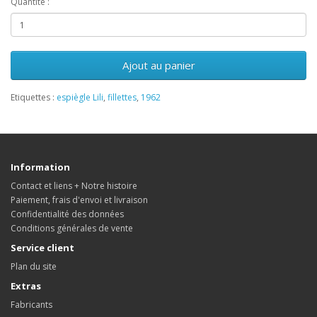
Quantité :
Ajout au panier
Etiquettes :
espiègle Lili
,
fillettes
,
1962
Information
Contact et liens + Notre histoire
Paiement, frais d'envoi et livraison
Confidentialité des données
Conditions générales de vente
Service client
Plan du site
Extras
Fabricants