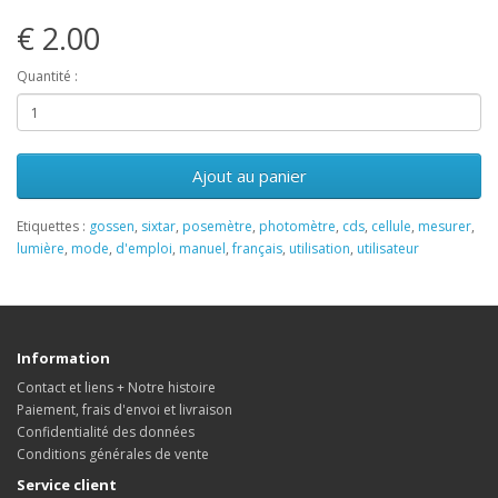
€ 2.00
Quantité :
Ajout au panier
Etiquettes :
gossen
,
sixtar
,
posemètre
,
photomètre
,
cds
,
cellule
,
mesurer
,
lumière
,
mode
,
d'emploi
,
manuel
,
français
,
utilisation
,
utilisateur
Information
Contact et liens + Notre histoire
Paiement, frais d'envoi et livraison
Confidentialité des données
Conditions générales de vente
Service client