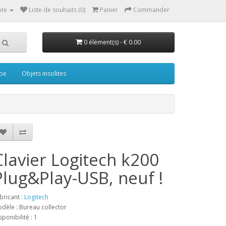
te
Liste de souhaits (0)
Panier
Commander
0 élément(s) - € 0.00
pe
Objets insolites
Clavier Logitech k200
Plug&Play-USB, neuf !
bricant :
Logitech
dèle : Bureau collector
sponibilité : 1