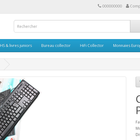
000000000
Comp
HS & livres juniors
Bureau collector
HiFi Collector
Monnaies Euro
!
Fa
Mo
Di