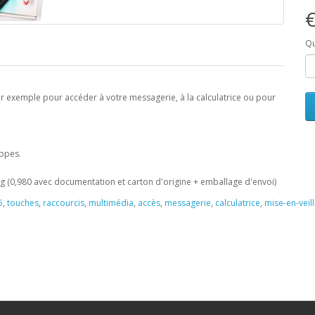
€
Qu
ar exemple pour accéder à votre messagerie, à la calculatrice ou pour
appes.
 kg (0,980 avec documentation et carton d'origine + emballage d'envoi)
5
,
touches
,
raccourcis
,
multimédia
,
accès
,
messagerie
,
calculatrice
,
mise-en-veil