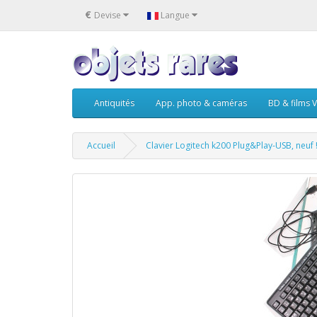
€
Devise
Langue
Antiquités
App. photo & caméras
BD & films V
Accueil
Clavier Logitech k200 Plug&Play-USB, neuf 