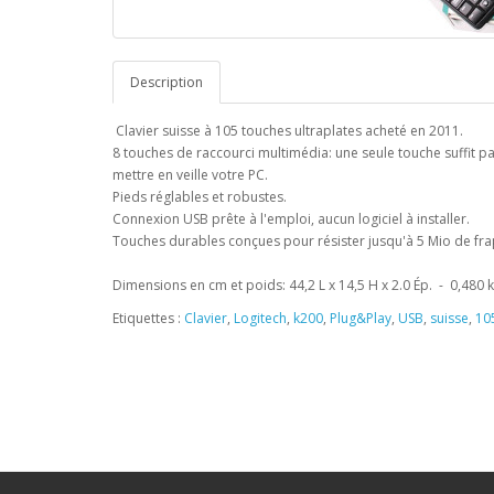
Description
Clavier suisse à 105 touches ultraplates acheté en 2011.
8 touches de raccourci multimédia: une seule touche suffit p
mettre en veille votre PC.
Pieds réglables et robustes.
Connexion USB prête à l'emploi, aucun logiciel à installer.
Touches durables conçues pour résister jusqu'à 5 Mio de fr
Dimensions en cm et poids: 44,2 L x 14,5 H x 2.0 Ép. - 0,480
Etiquettes :
Clavier
,
Logitech
,
k200
,
Plug&Play
,
USB
,
suisse
,
10