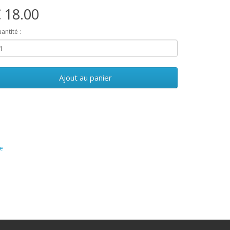
 18.00
antité :
Ajout au panier
le