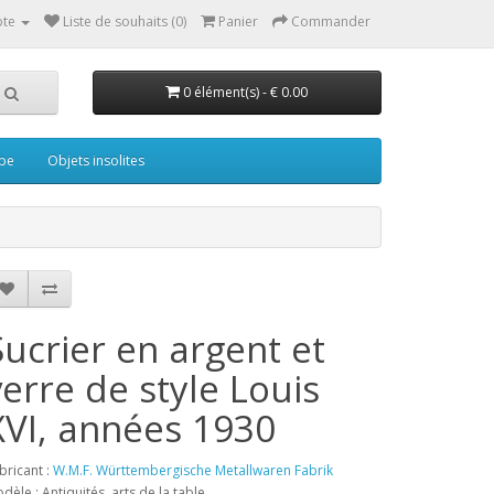
te
Liste de souhaits (0)
Panier
Commander
0 élément(s) - € 0.00
pe
Objets insolites
Sucrier en argent et
verre de style Louis
XVI, années 1930
bricant :
W.M.F. Württembergische Metallwaren Fabrik
dèle : Antiquités, arts de la table