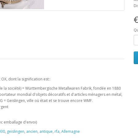
Di
€
Qu
X, dont la signification est::
 la société) = Württembergische Metallwaren Fabrik, fondée en 1880
xportateur mondial d'objets décoratifs et d'articles ménagers en métal,
 = Geislingen, ville où était et se trouve encore WMF.
rgent
ec emballage d'envoi)
930
,
geislingen
,
ancien
,
antique
,
rfa
,
Allemagne