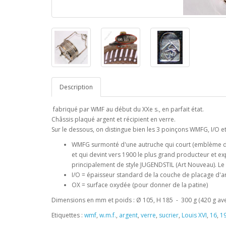
Description
fabriqué par WMF au début du XXe s., en parfait état.
Châssis plaqué argent et récipient en verre.
Sur le dessous, on distingue bien les 3 poinçons WMFG, I/O et O
WMFG surmonté d'une autruche qui court (emblème de
et qui devint vers 1900 le plus grand producteur et e
principalement de style JUGENDSTIL (Art Nouveau). Le G
I/O = épaisseur standard de la couche de placage d'a
OX = surface oxydée (pour donner de la patine)
Dimensions en mm et poids : Ø 105, H 185 - 300 g (420 g av
Etiquettes :
wmf
,
w.m.f.
,
argent
,
verre
,
sucrier
,
Louis XVI
,
16
,
1