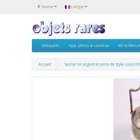
€
Devise
Langue
Antiquités
App. photo & caméras
BD & films V
Accueil
Sucrier en argent et verre de style Louis X