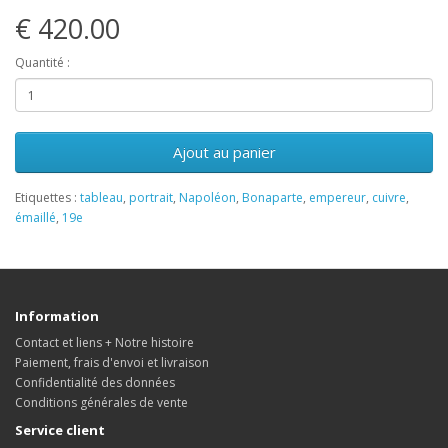
€ 420.00
Quantité :
Ajout au panier
Etiquettes :
tableau
,
portrait
,
Napoléon
,
Bonaparte
,
empereur
,
cuivre
,
émaillé
,
19e
Information
Contact et liens + Notre histoire
Paiement, frais d'envoi et livraison
Confidentialité des données
Conditions générales de vente
Service client