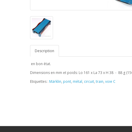
Description
en bon état.
Dimensions en mm et poids: Lo 161 x La 73 x H 38 - 88 g (15
Etiquettes :
Märklin
,
pont
,
métal
,
circuit
,
train
,
voie C