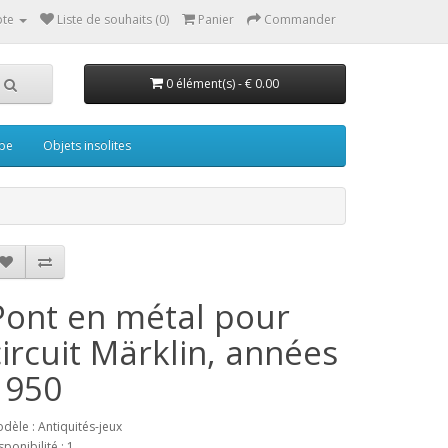
te
Liste de souhaits (0)
Panier
Commander
0 élément(s) - € 0.00
pe
Objets insolites
Pont en métal pour
circuit Märklin, années
1950
dèle : Antiquités-jeux
sponibilité : 1