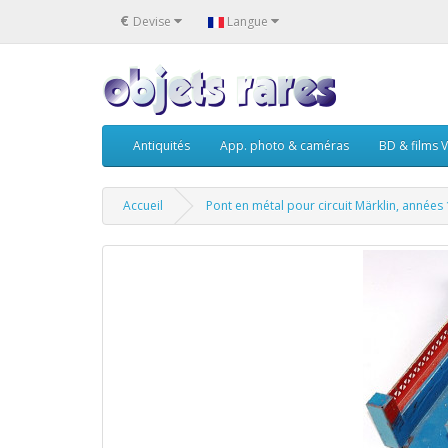
€
Devise
Langue
Antiquités
App. photo & caméras
BD & films V
Accueil
Pont en métal pour circuit Märklin, années