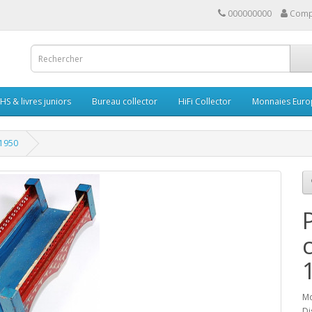
000000000
Comp
HS & livres juniors
Bureau collector
HiFi Collector
Monnaies Euro
 1950
Mo
Di