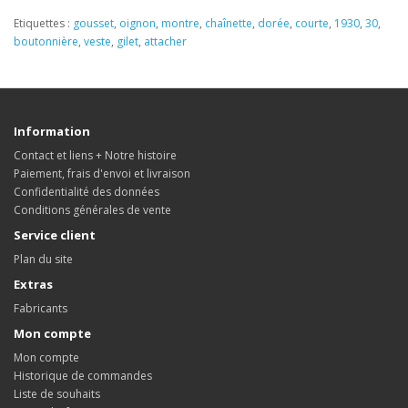
Etiquettes :
gousset
,
oignon
,
montre
,
chaînette
,
dorée
,
courte
,
1930
,
30
,
boutonnière
,
veste
,
gilet
,
attacher
Information
Contact et liens + Notre histoire
Paiement, frais d'envoi et livraison
Confidentialité des données
Conditions générales de vente
Service client
Plan du site
Extras
Fabricants
Mon compte
Mon compte
Historique de commandes
Liste de souhaits