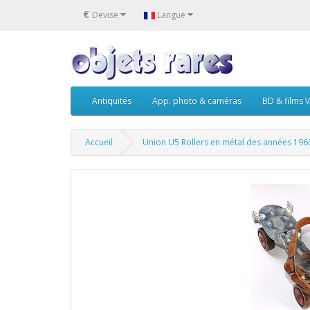
€
Devise
Langue
Antiquités
App. photo & caméras
BD & films V
Accueil
Union U5 Rollers en métal des années 196