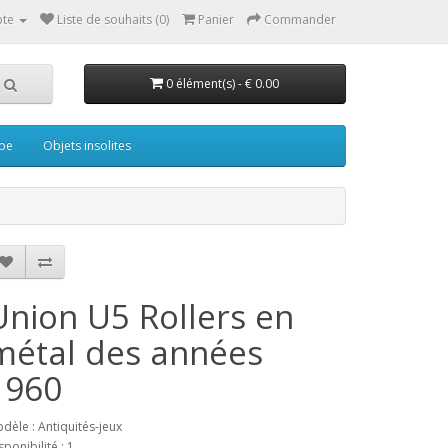
te
Liste de souhaits (0)
Panier
Commander
0 élément(s) - € 0.00
pe
Objets insolites
Union U5 Rollers en
métal des années
1960
dèle : Antiquités-jeux
sponibilité : 1