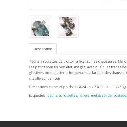
Description
Patins à roulettes de trottoir à fixer sur les chaussures. Ma
Les patins sont en bon état, usagés, avec quelques traces de r
glissières pour ajuster la longueur et la largeur des chaussure
cheville sont en cuir.
Dimensions en cm et poids: 21 à 24 Lo x 7 à 11 La - 1.725 kg
Etiquettes :
patins
,
à
,
roulettes
,
rollers
,
métal
,
solide
,
costaud