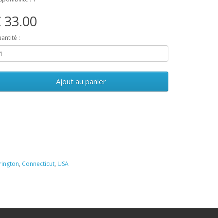
 33.00
antité :
Ajout au panier
rington
,
Connecticut
,
USA