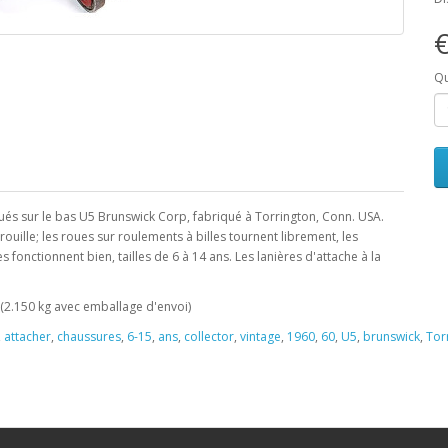
€
Qu
rqués sur le bas U5 Brunswick Corp, fabriqué à Torrington, Conn. USA.
ouille; les roues sur roulements à billes tournent librement, les
s fonctionnent bien, tailles de 6 à 14 ans. Les lanières d'attache à la
 (2.150 kg avec emballage d'envoi)
,
attacher
,
chaussures
,
6-15
,
ans
,
collector
,
vintage
,
1960
,
60
,
U5
,
brunswick
,
Tor