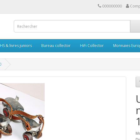
000000000
Comp
HS & livres juniors
Bureau collector
HiFi Collector
Monnaies Euro
0
Mo
Di