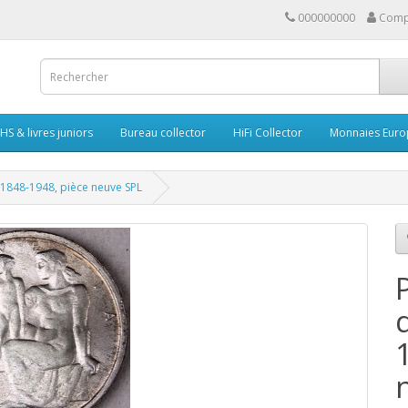
000000000
Comp
HS & livres juniors
Bureau collector
HiFi Collector
Monnaies Euro
1848-1948, pièce neuve SPL