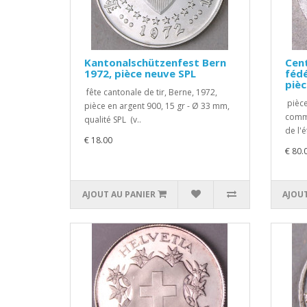
Kantonalschützenfest Bern
Cent
1972, pièce neuve SPL
fédé
pièc
fête cantonale de tir, Berne, 1972,
pièce
pièce en argent 900, 15 gr - Ø 33 mm,
commé
qualité SPL (v..
de l'é
€ 18.00
€ 80.
AJOUT AU PANIER
AJOUT