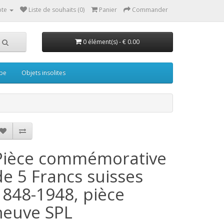
te
Liste de souhaits (0)
Panier
Commander
0 élément(s) - € 0.00
pe
Objets insolites
Pièce commémorative
de 5 Francs suisses
1848-1948, pièce
neuve SPL