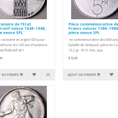
enaire de l'Etat
Pièce commémorative de
ratif suisse 1848-1948,
Francs suisses 1386-1986
e neuve SPL
pièce neuve SPL
 rarissime en argent 925 pour
en commémoration des 600 ans 
morer les 100 ans d'existence
bataille de Sempach, pièce en Cu
tat fédératif de l..
13,2 gr - Ø 31 mm, qua..
00
€ 8.00
 AU PANIER
AJOUT AU PANIER