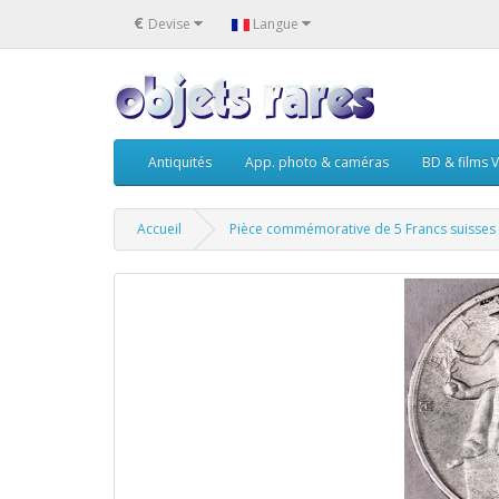
€
Devise
Langue
Antiquités
App. photo & caméras
BD & films V
Accueil
Pièce commémorative de 5 Francs suisses 