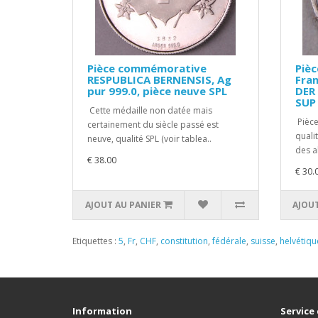
Pièce commémorative
Piè
RESPUBLICA BERNENSIS, Ag
Fran
pur 999.0, pièce neuve SPL
DER 
SUP
Cette médaille non datée mais
Pièce
certainement du siècle passé est
quali
neuve, qualité SPL (voir tablea..
des a
€ 38.00
€ 30.
AJOUT AU PANIER
AJOUT
Etiquettes :
5
,
Fr
,
CHF
,
constitution
,
fédérale
,
suisse
,
helvétiqu
Information
Service 