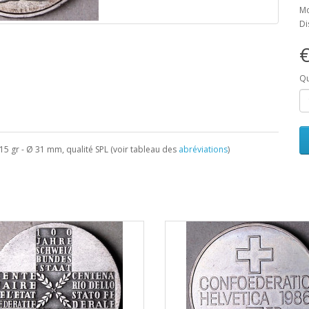
Mo
Di
€
Qu
 15 gr - Ø 31 mm, qualité SPL (voir tableau des
abréviations
)