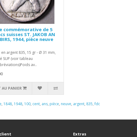
ce commémorative de 5
cs suisses ST. JAKOB AN
BIRS, 1944, pièce neuve
 en argent 835, 15 gr - Ø 31 mm,
té SUP (voir tableau
bréviations)Poids av..
00
 AU PANIER
e
,
1848
,
1948
,
100
,
cent
,
ans
,
pièce
,
neuve
,
argent
,
835
,
fdc
client
Extras