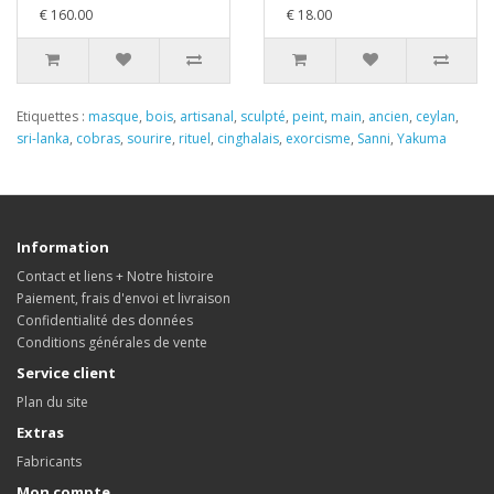
€ 160.00
€ 18.00
Etiquettes :
masque
,
bois
,
artisanal
,
sculpté
,
peint
,
main
,
ancien
,
ceylan
,
sri-lanka
,
cobras
,
sourire
,
rituel
,
cinghalais
,
exorcisme
,
Sanni
,
Yakuma
Information
Contact et liens + Notre histoire
Paiement, frais d'envoi et livraison
Confidentialité des données
Conditions générales de vente
Service client
Plan du site
Extras
Fabricants
Mon compte