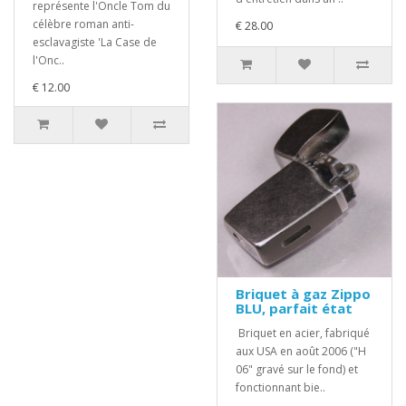
représente l'Oncle Tom du
célèbre roman anti-
€ 28.00
esclavagiste 'La Case de
l'Onc..
€ 12.00
Briquet à gaz Zippo
BLU, parfait état
Briquet en acier, fabriqué
aux USA en août 2006 ("H
06" gravé sur le fond) et
fonctionnant bie..