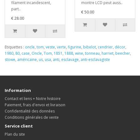
filament incandescent,
montre LCD peut auss..
part..
€ 50.00
€ 28.00
Etiquettes :
oncle
,
tom
,
veste
,
verte
,
figurine
,
bibelot
,
cendrier
,
décor
,
1980
,
80
,
case
,
Oncle
,
Tom
,
1851
,
1888
,
wine
,
tonneau
,
harriet
,
beecher
,
stowe
,
américaine
,
us
,
usa
,
anti
,
esclavage
,
anti-esclavagiste
Information
Contact et liens + Notre histoire
Paiement, frais d'envoi et livraison
Confidentialité des données
Conditions générales de vente
Service client
Plan du site