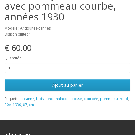
avec pommeau courbe,
années 1930
Modèle : Antiquités-cannes
Disponibilité : 1
€ 60.00
Quantité :
Ajout au panier
Etiquettes :
canne
,
bois
,
jonc
,
malacca
,
crosse
,
courbée
,
pommeau
,
rond
,
20e
,
1930
,
87
,
cm
Information