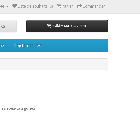
te
Liste de souhaits (0)
Panier
Commander
0 élément(s) - € 0.00
pe
Objets insolites
les sous-catégories