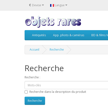
€
Devise
Langue
Antiquités
App. photo & caméras
BD & films V
Accueil
Recherche
Recherche
Recherche :
Recherche dans la description du produit