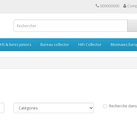
000000000
Comp
HS & livres juniors
Bureau collector
HiFi Collector
Monnaies Euro
Recherche dans 