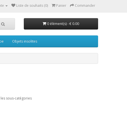
te
Liste de souhaits (0)
Panier
Commander
0 élément(s) - € 0.00
pe
Objets insolites
les sous-catégories