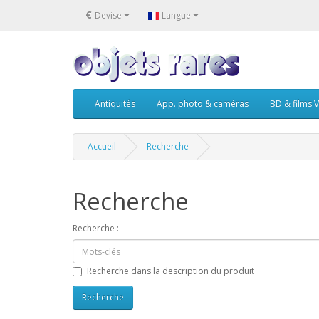
€
Devise
Langue
Antiquités
App. photo & caméras
BD & films V
Accueil
Recherche
Recherche
Recherche :
Recherche dans la description du produit