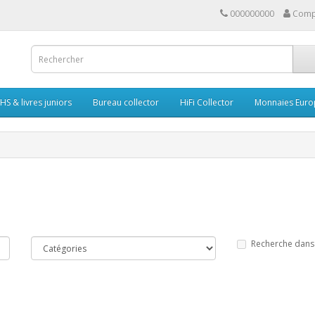
000000000
Comp
HS & livres juniors
Bureau collector
HiFi Collector
Monnaies Euro
Recherche dans 