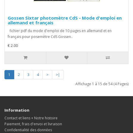
Gossen Sixtar photomètre CdS - Mode d'emploi en
allemand et français
fichier pdf du mode d'emploi de 10 pages en allemand et en
français pour posemètre CdS Gossen..
€ 2.00
1
2
3
4
>
>|
Affichage 1 à 15 de 54 (4 Pages)
Information
Contact et liens + Notre histoire
Paiement, frais d'envoi et livraison
Confidentialité des données