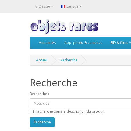
€
Devise
Langue
Antiquités
App. photo & caméras
BD & films V
Accueil
Recherche
Recherche
Recherche :
Recherche dans la description du produit