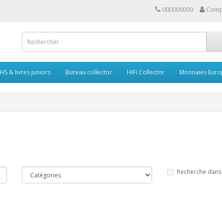
000000000
Comp
HS & livres juniors
Bureau collector
HiFi Collector
Monnaies Euro
Recherche dans 