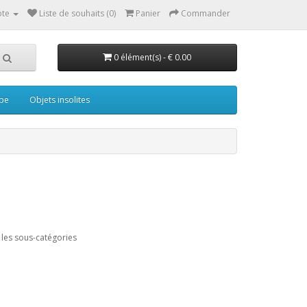
te
Liste de souhaits (0)
Panier
Commander
0 élément(s) - € 0.00
pe
Objets insolites
les sous-catégories