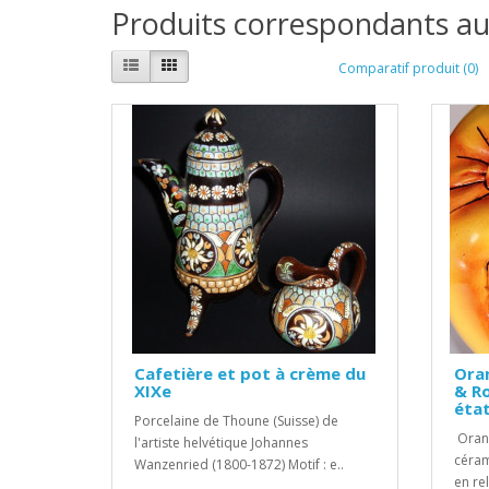
Produits correspondants au
Comparatif produit (0)
Cafetière et pot à crème du
Oran
XIXe
& Ro
éta
Porcelaine de Thoune (Suisse) de
Orang
l'artiste helvétique Johannes
céram
Wanzenried (1800-1872) Motif : e..
en rel