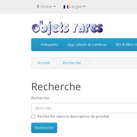
€
Devise
Langue
Antiquités
App. photo & caméras
BD & films V
Accueil
Recherche
Recherche
Recherche :
Recherche dans la description du produit