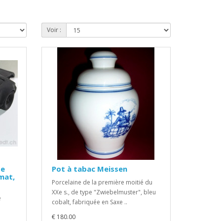
Voir :
de
Pot à tabac Meissen
mat,
Porcelaine de la première moitié du
XXe s., de type "Zwiebelmuster", bleu
e
cobalt, fabriquée en Saxe ..
€ 180.00