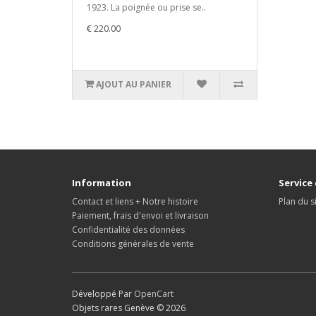
1923. La poignée ou prise se..
€ 220.00
AJOUT AU PANIER
Information
Service 
Contact et liens + Notre histoire
Plan du s
Paiement, frais d'envoi et livraison
Confidentialité des données
Conditions générales de vente
Développé Par
OpenCart
Objets rares Genève © 2026