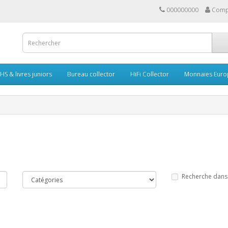
000000000
Comp
HS & livres juniors
Bureau collector
HiFi Collector
Monnaies Euro
Recherche dans 