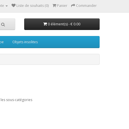
te
Liste de souhaits (0)
Panier
Commander
0 élément(s) - € 0.00
pe
Objets insolites
les sous-catégories