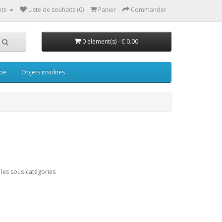
te
Liste de souhaits (0)
Panier
Commander
0 élément(s) - € 0.00
pe
Objets insolites
les sous-catégories