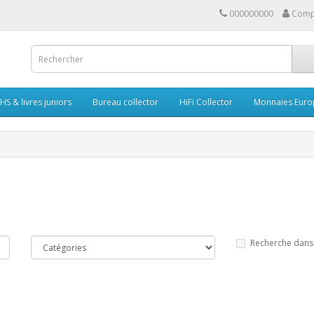
000000000
Comp
HS & livres juniors
Bureau collector
HiFi Collector
Monnaies Euro
Recherche dans 