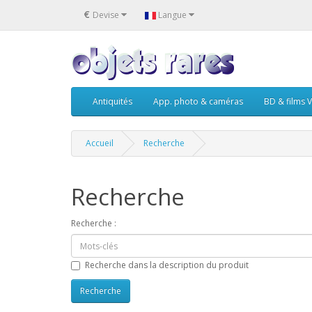
€
Devise
Langue
Antiquités
App. photo & caméras
BD & films V
Accueil
Recherche
Recherche
Recherche :
Recherche dans la description du produit